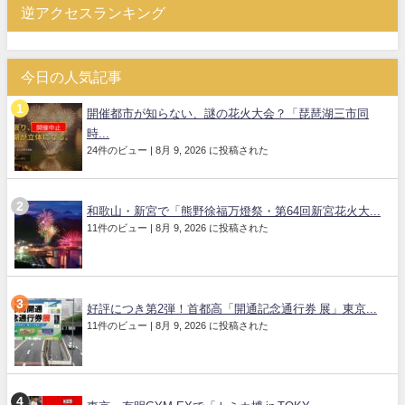
逆アクセスランキング
今日の人気記事
開催都市が知らない、謎の花火大会？「琵琶湖三市同
時...
24件のビュー
|
8月 9, 2026 に投稿された
和歌山・新宮で「熊野徐福万燈祭・第64回新宮花火大...
11件のビュー
|
8月 9, 2026 に投稿された
好評につき第2弾！首都高「開通記念通行券 展」東京...
11件のビュー
|
8月 9, 2026 に投稿された