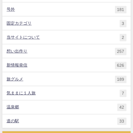
号外
181
固定カテゴリ
3
当サイトについて
2
想い出作り
257
新情報発信
626
旅グルメ
189
気ままに１人旅
7
温泉郷
42
道の駅
33