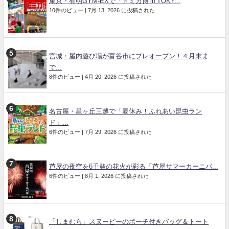
東京・有明GYM-EXで「トミカ博 in TOKY...
10件のビュー
|
7月 13, 2026 に投稿された
宮城・屋内遊び場が富谷市にプレオープン！４月末ま
で...
8件のビュー
|
4月 20, 2026 に投稿された
名古屋・星ヶ丘三越で「夏休み！ふれあい昆虫ラン
ド」...
6件のビュー
|
7月 29, 2026 に投稿された
芦屋の夜空を6千発の花火が彩る「芦屋サマーカーニバ...
6件のビュー
|
8月 1, 2026 に投稿された
「しまむら」スヌーピーのポーチ付きバッグ＆トート