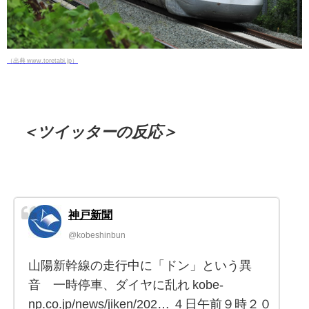
（出典 www.toretabi.jp）
＜ツイッターの反応＞
神戸新聞
@kobeshinbun
山陽新幹線の走行中に「ドン」という異
音 一時停車、ダイヤに乱れ kobe-
np.co.jp/news/jiken/202… ４日午前９時２０