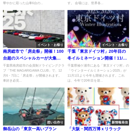
華やかに彩った山車6台の...
す。 会場には、世界各...
イベント・お祭り
イベント・お祭り
南房総市で「房走祭」開催！100
千葉「東京ドイツ村」20年目の
台超のスペシャルカーが大集
冬イルミネーション開催！11/1
結！
～
千葉県南房総市の会員制ドライビングクラ
千葉県袖ケ浦市にある「東京ドイツ村」の
ブ「THE MAGARIGAWA CLUB」で、12
「ウインターイルミネーション2025」が
月6・7日に「房走祭」が開催されます。
11月1日より今年も開催されます。これ
車好き必見...
は、今年で20年目を迎...
想い出作り
新情報発信
御岳山の「東京一高いブラン
「大阪・関西万博ｘリラック