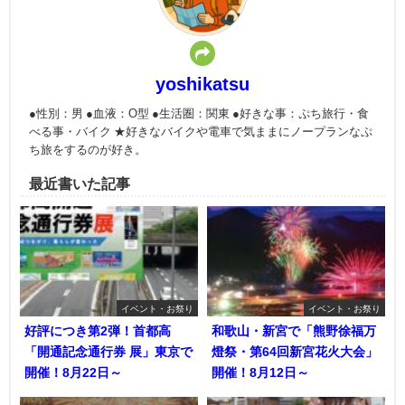
yoshikatsu
●性別：男 ●血液：O型 ●生活圏：関東 ●好きな事：ぷち旅行・食
べる事・バイク ★好きなバイクや電車で気ままにノープランなぷ
ち旅をするのが好き。
最近書いた記事
イベント・お祭り
イベント・お祭り
好評につき第2弾！首都高
和歌山・新宮で「熊野徐福万
「開通記念通行券 展」東京で
燈祭・第64回新宮花火大会」
開催！8月22日～
開催！8月12日～