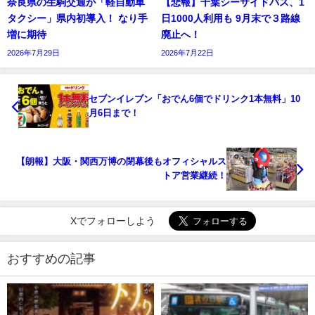
奈良県の生駒交通が「軽自動車
【悲報】千葉シーサイドバス、1
タクシー」県内初導入！ なり手
日1000人利用も 9月末で３路線
増に期待
廃止へ！
2026年7月29日
2026年7月22日
セブンイレブン「おでん6個でドリンク1本無料」10
月6日まで！
【朗報】大阪・関西万博の閉幕後もオフィシャルス
トア営業継続！
Xでフォローしよう
おすすめの記事