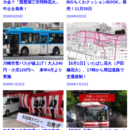
大会？「琵琶湖三市同時花火」
BIGちくわクッションBOOK」発
中止を発表！
売！11月30日
2026年8月9日
2026年8月5日
川崎市営バスが値上げ！大人240
【8月1日】いたばし花火（戸田
円・小児120円へ 来年4月より
橋花火）、17時から周辺道路で
実施
交通規制！
2026年7月31日
2026年7月31日