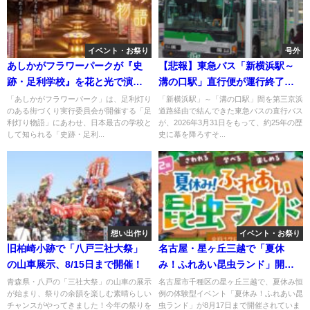
イベント・お祭り
号外
あしかがフラワーパークが『史
【悲報】東急バス「新横浜駅～
跡・足利学校』を花と光で演
溝の口駅」直行便が運行終了！ 3
出！
月末で
「あしかがフラワーパーク」は、足利灯り
「新横浜駅」～「溝の口駅」間を第三京浜
のある街づくり実行委員会が開催する「足
道路経由で結んできた東急バスの直行バス
利灯り物語」にあわせ、日本最古の学校と
が、2026年3月31日をもって、約25年の歴
して知られる「史跡・足利...
史に幕を降ろすそ...
想い出作り
イベント・お祭り
旧柏崎小跡で「八戸三社大祭」
名古屋・星ヶ丘三越で「夏休
の山車展示、8/15日まで開催！
み！ふれあい昆虫ランド」開
催！8月17日まで
青森県・八戸の「三社大祭」の山車の展示
名古屋市千種区の星ヶ丘三越で、夏休み恒
が始まり、祭りの余韻を楽しむ素晴らしい
例の体験型イベント「夏休み！ふれあい昆
チャンスがやってきました！今年の祭りを
虫ランド」が8月17日まで開催されていま