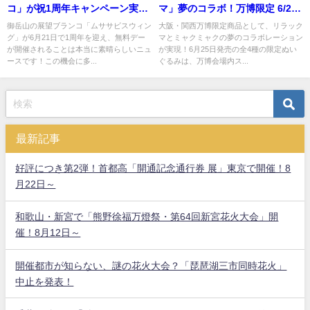
コ」が祝1周年キャンペーン実
マ」夢のコラボ！万博限定 6/25
施！
発売
御岳山の展望ブランコ「ムササビスウィン
大阪・関西万博限定商品として、リラック
グ」が6月21日で1周年を迎え、無料デー
マとミャクミャクの夢のコラボレーション
が開催されることは本当に素晴らしいニュ
が実現！6月25日発売の全4種の限定ぬい
ースです！この機会に多...
ぐるみは、万博会場内ス...
最新記事
好評につき第2弾！首都高「開通記念通行券 展」東京で開催！8
月22日～
和歌山・新宮で「熊野徐福万燈祭・第64回新宮花火大会」開
催！8月12日～
開催都市が知らない、謎の花火大会？「琵琶湖三市同時花火」
中止を発表！