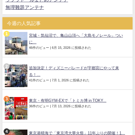
無理難題アンテナ
今週の人気記事
宮城・気仙沼で、亀山山頂へ「大島モノレール」つい
に...
46件のビュー
|
6月 15, 2026 に投稿された
追加決定！ディズニーパレードが宇都宮にやって来
る！...
41件のビュー
|
7月 1, 2026 に投稿された
東京・有明GYM-EXで「トミカ博 in TOKY...
36件のビュー
|
7月 13, 2026 に投稿された
東京港晴海で「東京湾大華火祭」11年ぶりの開催！1...