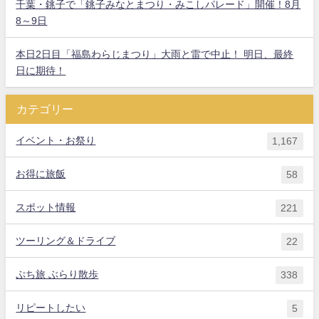
千葉・銚子で「銚子みなとまつり・みこしパレード」開催！8月
8～9日
本日2日目「福島わらじまつり」大雨と雷で中止！ 明日、最終
日に期待！
カテゴリー
イベント・お祭り
1,167
お得に旅飯
58
スポット情報
221
ツーリング＆ドライブ
22
ぷち旅 ぶらり散歩
338
リピートしたい
5