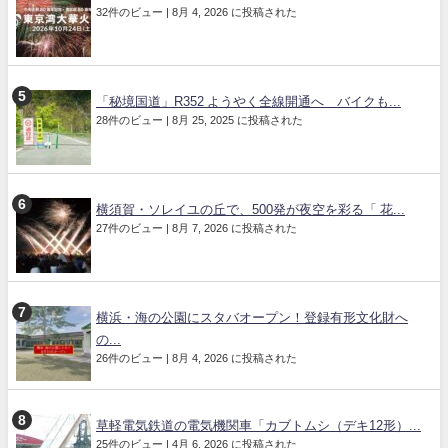
32件のビュー
|
8月 4, 2026 に投稿された
「秘境国道」R352 ようやく全線開通へ バイクも...
28件のビュー
|
8月 25, 2025 に投稿された
横須賀・ソレイユの丘で、500発が夜空を彩る「 花...
27件のビュー
|
8月 7, 2026 に投稿された
横浜・海の公園にスタバオープン！登録有形文化財へ
の...
26件のビュー
|
8月 4, 2026 に投稿された
草軽電気鉄道の電気機関車「カブトムシ（デキ12形）...
25件のビュー
|
4月 6, 2026 に投稿された