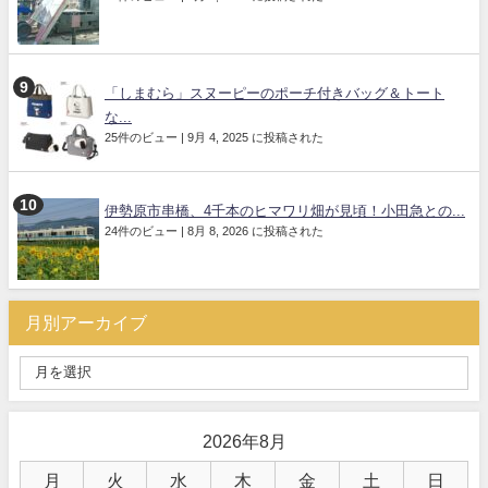
「しまむら」スヌーピーのポーチ付きバッグ＆トート
な...
25件のビュー
|
9月 4, 2025 に投稿された
伊勢原市串橋、4千本のヒマワリ畑が見頃！小田急との...
24件のビュー
|
8月 8, 2026 に投稿された
月別アーカイブ
2026年8月
月
火
水
木
金
土
日