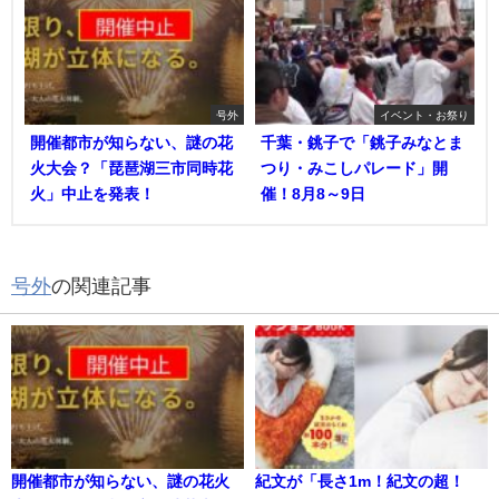
号外
イベント・お祭り
開催都市が知らない、謎の花
千葉・銚子で「銚子みなとま
火大会？「琵琶湖三市同時花
つり・みこしパレード」開
火」中止を発表！
催！8月8～9日
号外
の関連記事
開催都市が知らない、謎の花火
紀文が「長さ1m！紀文の超！